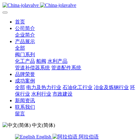
首页
公司简介
企业简介
产品展示
全部
阀门系列
化工产品
船阀
水利产品
管道补偿器系统
管道配件系统
品牌荣誉
成功案例
全部
电力及热力行业
石油化工行业
冶金及炼钢行业
环
保行业
水利行业
市政建设
新闻资讯
联系我们
留言
中文(简体)
English
阿拉伯语