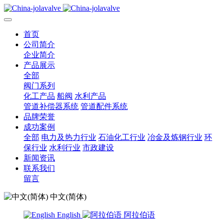
首页
公司简介
企业简介
产品展示
全部
阀门系列
化工产品
船阀
水利产品
管道补偿器系统
管道配件系统
品牌荣誉
成功案例
全部
电力及热力行业
石油化工行业
冶金及炼钢行业
环
保行业
水利行业
市政建设
新闻资讯
联系我们
留言
中文(简体)
English
阿拉伯语