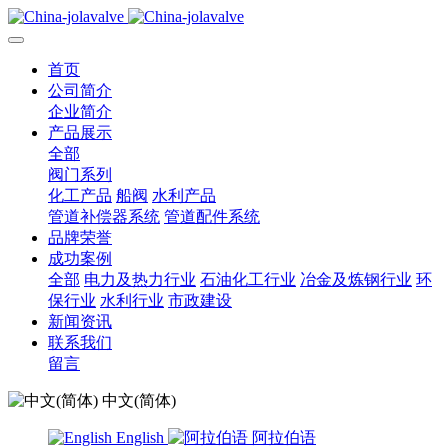
首页
公司简介
企业简介
产品展示
全部
阀门系列
化工产品
船阀
水利产品
管道补偿器系统
管道配件系统
品牌荣誉
成功案例
全部
电力及热力行业
石油化工行业
冶金及炼钢行业
环
保行业
水利行业
市政建设
新闻资讯
联系我们
留言
中文(简体)
English
阿拉伯语