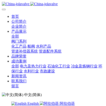
首页
公司简介
企业简介
产品展示
全部
阀门系列
化工产品
船阀
水利产品
管道补偿器系统
管道配件系统
品牌荣誉
成功案例
全部
电力及热力行业
石油化工行业
冶金及炼钢行业
环
保行业
水利行业
市政建设
新闻资讯
联系我们
留言
中文(简体)
English
阿拉伯语