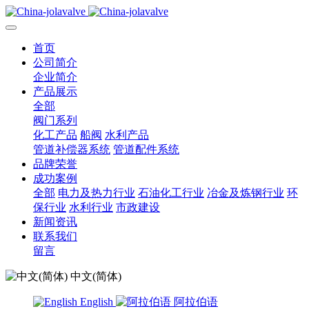
首页
公司简介
企业简介
产品展示
全部
阀门系列
化工产品
船阀
水利产品
管道补偿器系统
管道配件系统
品牌荣誉
成功案例
全部
电力及热力行业
石油化工行业
冶金及炼钢行业
环
保行业
水利行业
市政建设
新闻资讯
联系我们
留言
中文(简体)
English
阿拉伯语