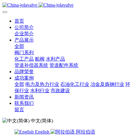
首页
公司简介
企业简介
产品展示
全部
阀门系列
化工产品
船阀
水利产品
管道补偿器系统
管道配件系统
品牌荣誉
成功案例
全部
电力及热力行业
石油化工行业
冶金及炼钢行业
环
保行业
水利行业
市政建设
新闻资讯
联系我们
留言
中文(简体)
English
阿拉伯语