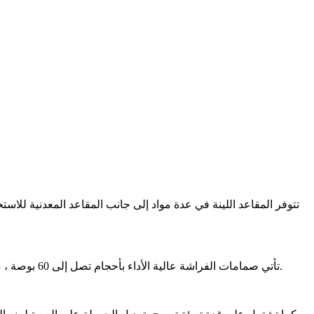
تتوفر المقاعد اللينة في عدة مواد إلى جانب المقاعد المعدنية للاست
تأتي صمامات الفراشة عالية الأداء بأحجام تصل إلى 60 بوصة ، مع مواد للجسم تتراوح من الفولاذ الكربوني إلى الفولاذ المقاوم للصدأ. تتراوح درجات حرارتها من -20 إلى 900 فهرنهايت حسب تصميم المقعد.