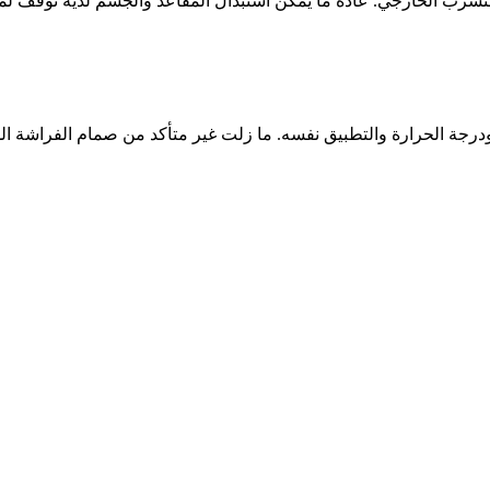
تسرب الخارجي. عادة ما يمكن استبدال المقاعد والجسم لديه توقف لمنع 
ودرجة الحرارة والتطبيق نفسه. ما زلت غير متأكد من صمام الفراشة 