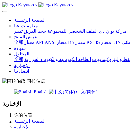
الصفحة الرئيسية
معلومات عنا
ماركة يوان دي
الملف الشخصي للمجموعة
حجم الفريق
تدبير
عرض المنتج
وطني
معيار DIN
معيار KS-JIS
معيار BS
معيار API-ANSI
全部
شهادة
المحلول
نفط والبتروكيماويات
الطاقة الكهربائية والكهرباء الحرارية
全部
الإخبارية
اتصل بنا
阿拉伯语
English
中文(简体)
الإخبارية
你的位置
الصفحة الرئيسية
الإخبارية