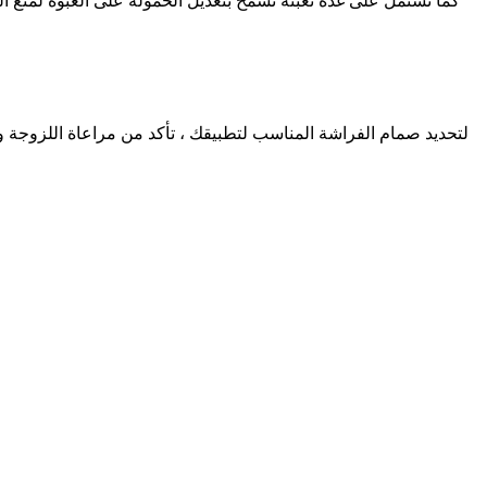
كما تشتمل على غدة تعبئة تسمح بتعديل الحمولة على العبوة لمنع ال
لتحديد صمام الفراشة المناسب لتطبيقك ، تأكد من مراعاة اللزوجة 