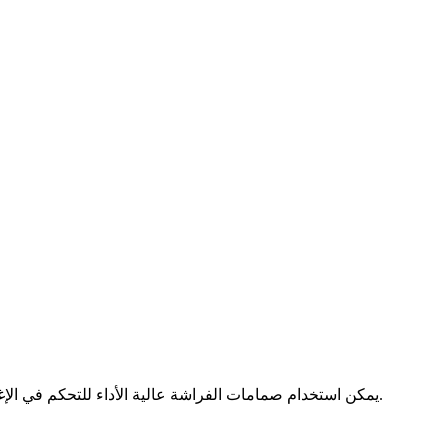
يمكن استخدام صمامات الفراشة عالية الأداء للتحكم في الإغلاق والاختناق. إنها مصممة للتعامل مع كل شيء من التطبيقات العامة إلى السوائل اللزجة والمسببة للتآكل ؛ الغازات المسببة للتآكل والبخار.