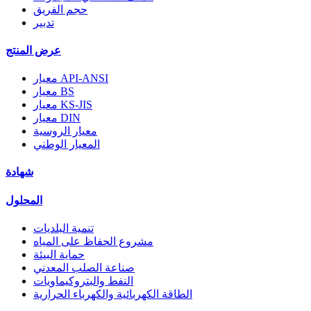
حجم الفريق
تدبير
عرض المنتج
معيار API-ANSI
معيار BS
معيار KS-JIS
معيار DIN
معيار الروسية
المعيار الوطني
شهادة
المحلول
تنمية البلديات
مشروع الحفاظ على المياه
حماية البيئة
صناعة الصلب المعدني
النفط والبتروكيماويات
الطاقة الكهربائية والكهرباء الحرارية