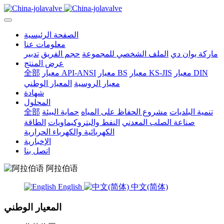
الصفحة الرئيسية
معلومات عنا
ماركة يوان دي
الملف الشخصي للمجموعة
حجم الفريق
تدبير
عرض المنتج
معيار DIN
معيار KS-JIS
معيار BS
معيار API-ANSI
全部
معيار الروسية
المعيار الوطني
شهادة
المحلول
تنمية البلديات
مشروع الحفاظ على المياه
حماية البيئة
全部
صناعة الصلب المعدني
النفط والبتروكيماويات
الطاقة
الكهربائية والكهرباء الحرارية
الإخبارية
اتصل بنا
阿拉伯语
English
中文(简体)
المعيار الوطني