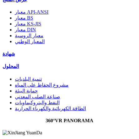
معيار API-ANSI
معيار BS
معيار KS-JIS
معيار DIN
معيار الروسية
المعيار الوطني
شهادة
المحلول
تنمية البلديات
مشروع الحفاظ على المياه
حماية البيئة
صناعة الصلب المعدني
النفط والبتروكيماويات
الطاقة الكهربائية والكهرباء الحرارية
360°VR PANORAMA