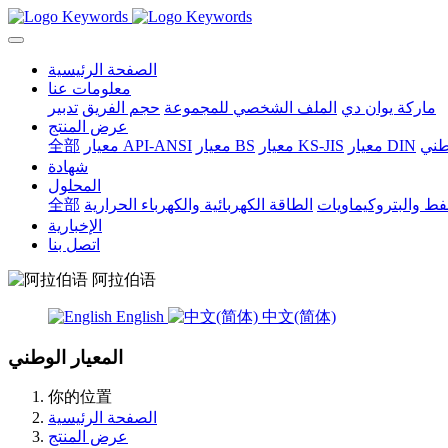
الصفحة الرئيسية
معلومات عنا
ماركة يوان دي
الملف الشخصي للمجموعة
حجم الفريق
تدبير
عرض المنتج
وطني
معيار DIN
معيار KS-JIS
معيار BS
معيار API-ANSI
全部
شهادة
المحلول
نفط والبتروكيماويات
الطاقة الكهربائية والكهرباء الحرارية
全部
الإخبارية
اتصل بنا
阿拉伯语
English
中文(简体)
المعيار الوطني
你的位置
الصفحة الرئيسية
عرض المنتج