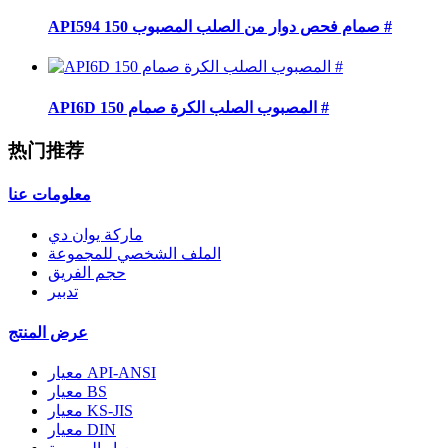
API594 صمام فحص دوار من الصلب المصبوب 150 #
API6D المصبوب الصلب الكرة صمام 150 #
热门推荐
معلومات عنا
ماركة يوان دي
الملف الشخصي للمجموعة
حجم الفريق
تدبير
عرض المنتج
معيار API-ANSI
معيار BS
معيار KS-JIS
معيار DIN