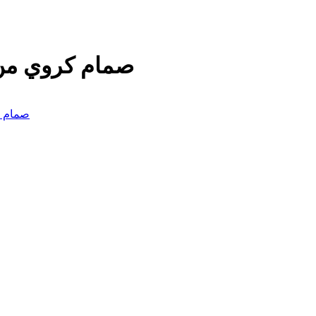
صمام كروي من
: صمام