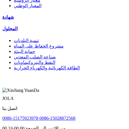
معيار الروسية
المعيار الوطني
شهادة
المحلول
تنمية البلديات
مشروع الحفاظ على المياه
حماية البيئة
صناعة الصلب المعدني
النفط والبتروكيماويات
الطاقة الكهربائية والكهرباء الحرارية
JOLA
اتصل بنا
0086-15175923978 0086-15028872568
من الاثنين إلى الجمعة 00 00-24 00