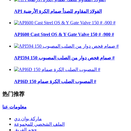
API الفولاذ المقاوم للصدأ صمام الكرة الأرضية
API600 Cast Steel OS & Y Gate Valve 150 # -900 #
API594 صمام فحص دوار من الصلب المصبوب 150 #
API6D المصبوب الصلب الكرة صمام 150 #
热门推荐
معلومات عنا
ماركة يوان دي
الملف الشخصي للمجموعة
حجم الفريق