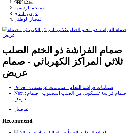
你的位置
الصفحة الرئيسية
عرض المنتج
المعيار الوطني
صمام الفراشة ذو الختم الصلب
ثلاثي المراكز الكهربائي - صمام
عريض
: صمامات فراشة اللحام - صمامات عريضة
Previous
: صمام فراشة تلسكوبي من الصلب المصبوب - صمام
Next
عريض
تفاصيل
Recommend