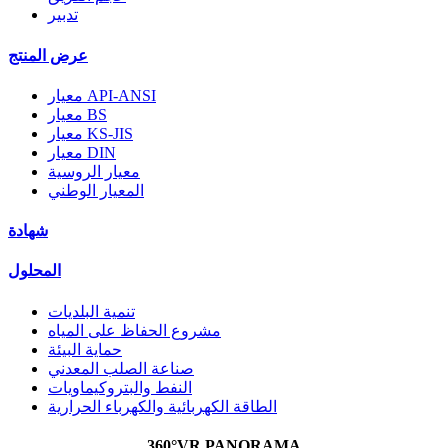
تدبير
عرض المنتج
معيار API-ANSI
معيار BS
معيار KS-JIS
معيار DIN
معيار الروسية
المعيار الوطني
شهادة
المحلول
تنمية البلديات
مشروع الحفاظ على المياه
حماية البيئة
صناعة الصلب المعدني
النفط والبتروكيماويات
الطاقة الكهربائية والكهرباء الحرارية
360°VR PANORAMA