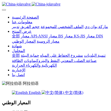
الصفحة الرئيسية
معلومات عنا
ماركة يوان دي
الملف الشخصي للمجموعة
حجم الفريق
تدبير
عرض المنتج
معيار DIN
معيار KS-JIS
معيار BS
معيار API-ANSI
全部
معيار الروسية
المعيار الوطني
شهادة
المحلول
تنمية البلديات
مشروع الحفاظ على المياه
حماية البيئة
全部
صناعة الصلب المعدني
النفط والبتروكيماويات
الطاقة
الكهربائية والكهرباء الحرارية
الإخبارية
اتصل بنا
阿拉伯语
English
中文(简体)
المعيار الوطني