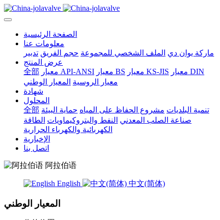
الصفحة الرئيسية
معلومات عنا
ماركة يوان دي
الملف الشخصي للمجموعة
حجم الفريق
تدبير
عرض المنتج
معيار DIN
معيار KS-JIS
معيار BS
معيار API-ANSI
全部
معيار الروسية
المعيار الوطني
شهادة
المحلول
تنمية البلديات
مشروع الحفاظ على المياه
حماية البيئة
全部
صناعة الصلب المعدني
النفط والبتروكيماويات
الطاقة
الكهربائية والكهرباء الحرارية
الإخبارية
اتصل بنا
阿拉伯语
English
中文(简体)
المعيار الوطني