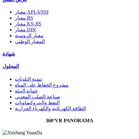
معيار API-ANSI
معيار BS
معيار KS-JIS
معيار DIN
معيار الروسية
المعيار الوطني
شهادة
المحلول
تنمية البلديات
مشروع الحفاظ على المياه
حماية البيئة
صناعة الصلب المعدني
النفط والبتروكيماويات
الطاقة الكهربائية والكهرباء الحرارية
360°VR PANORAMA