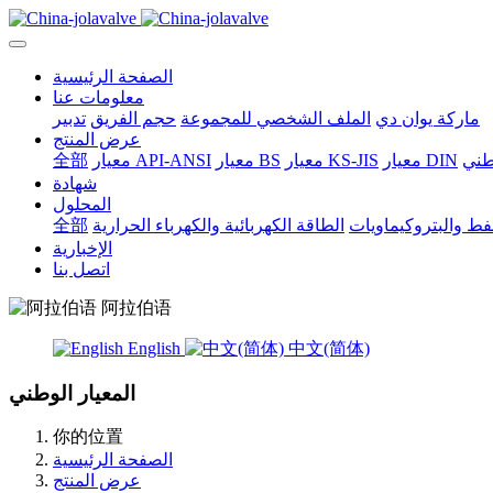
الصفحة الرئيسية
معلومات عنا
ماركة يوان دي
الملف الشخصي للمجموعة
حجم الفريق
تدبير
عرض المنتج
وطني
معيار DIN
معيار KS-JIS
معيار BS
معيار API-ANSI
全部
شهادة
المحلول
نفط والبتروكيماويات
الطاقة الكهربائية والكهرباء الحرارية
全部
الإخبارية
اتصل بنا
阿拉伯语
English
中文(简体)
المعيار الوطني
你的位置
الصفحة الرئيسية
عرض المنتج