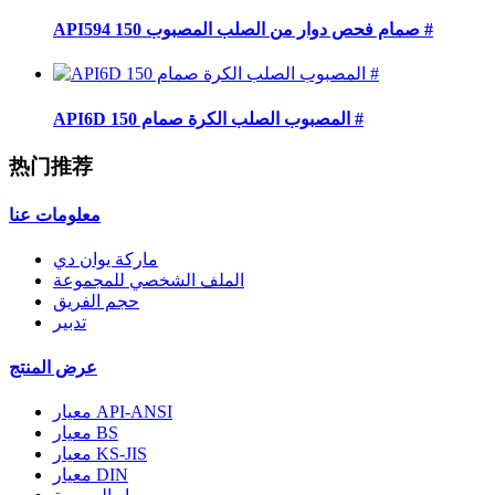
API594 صمام فحص دوار من الصلب المصبوب 150 #
API6D المصبوب الصلب الكرة صمام 150 #
热门推荐
معلومات عنا
ماركة يوان دي
الملف الشخصي للمجموعة
حجم الفريق
تدبير
عرض المنتج
معيار API-ANSI
معيار BS
معيار KS-JIS
معيار DIN