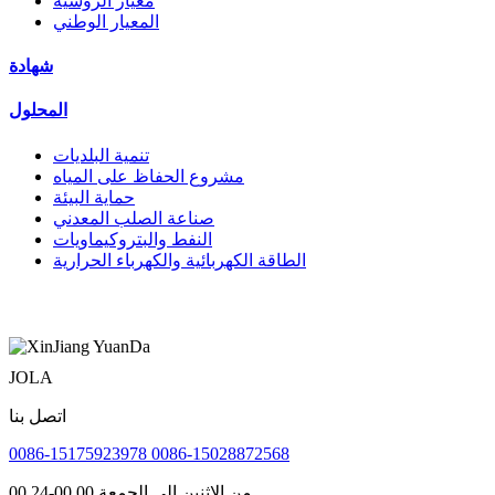
معيار الروسية
المعيار الوطني
شهادة
المحلول
تنمية البلديات
مشروع الحفاظ على المياه
حماية البيئة
صناعة الصلب المعدني
النفط والبتروكيماويات
الطاقة الكهربائية والكهرباء الحرارية
JOLA
اتصل بنا
0086-15175923978 0086-15028872568
من الاثنين إلى الجمعة 00 00-24 00