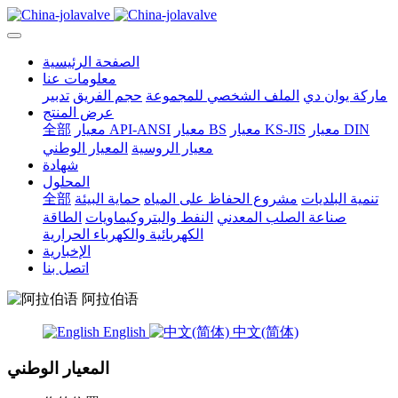
الصفحة الرئيسية
معلومات عنا
ماركة يوان دي
الملف الشخصي للمجموعة
حجم الفريق
تدبير
عرض المنتج
معيار DIN
معيار KS-JIS
معيار BS
معيار API-ANSI
全部
معيار الروسية
المعيار الوطني
شهادة
المحلول
تنمية البلديات
مشروع الحفاظ على المياه
حماية البيئة
全部
صناعة الصلب المعدني
النفط والبتروكيماويات
الطاقة
الكهربائية والكهرباء الحرارية
الإخبارية
اتصل بنا
阿拉伯语
English
中文(简体)
المعيار الوطني