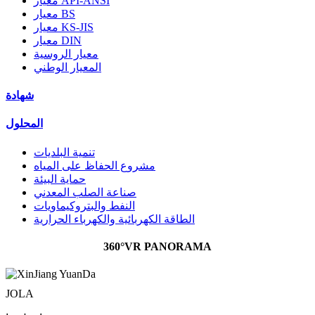
معيار API-ANSI
معيار BS
معيار KS-JIS
معيار DIN
معيار الروسية
المعيار الوطني
شهادة
المحلول
تنمية البلديات
مشروع الحفاظ على المياه
حماية البيئة
صناعة الصلب المعدني
النفط والبتروكيماويات
الطاقة الكهربائية والكهرباء الحرارية
360°VR PANORAMA
JOLA