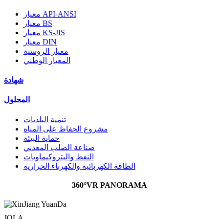
معيار API-ANSI
معيار BS
معيار KS-JIS
معيار DIN
معيار الروسية
المعيار الوطني
شهادة
المحلول
تنمية البلديات
مشروع الحفاظ على المياه
حماية البيئة
صناعة الصلب المعدني
النفط والبتروكيماويات
الطاقة الكهربائية والكهرباء الحرارية
360°VR PANORAMA
JOLA