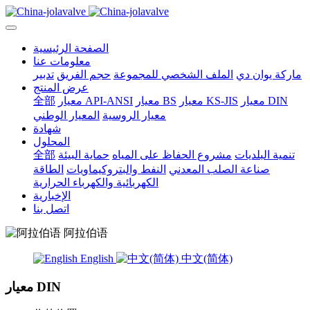
الصفحة الرئيسية
معلومات عنا
ماركة يوان دي
الملف الشخصي للمجموعة
حجم الفريق
تدبير
عرض المنتج
معيار DIN
معيار KS-JIS
معيار BS
معيار API-ANSI
全部
معيار الروسية
المعيار الوطني
شهادة
المحلول
تنمية البلديات
مشروع الحفاظ على المياه
حماية البيئة
全部
صناعة الصلب المعدني
النفط والبتروكيماويات
الطاقة
الكهربائية والكهرباء الحرارية
الإخبارية
اتصل بنا
阿拉伯语
English
中文(简体)
معيار DIN