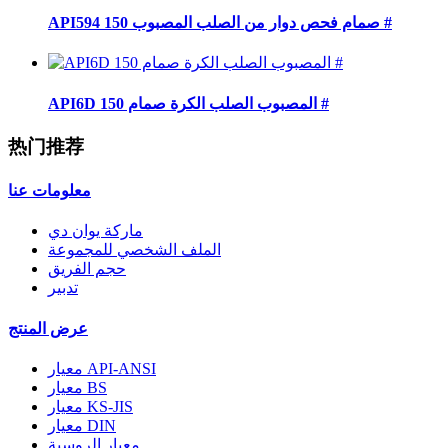
API594 صمام فحص دوار من الصلب المصبوب 150 #
API6D المصبوب الصلب الكرة صمام 150 #
热门推荐
معلومات عنا
ماركة يوان دي
الملف الشخصي للمجموعة
حجم الفريق
تدبير
عرض المنتج
معيار API-ANSI
معيار BS
معيار KS-JIS
معيار DIN
معيار الروسية