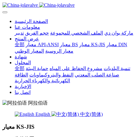
الصفحة الرئيسية
معلومات عنا
ماركة يوان دي
الملف الشخصي للمجموعة
حجم الفريق
تدبير
عرض المنتج
معيار DIN
معيار KS-JIS
معيار BS
معيار API-ANSI
全部
معيار الروسية
المعيار الوطني
شهادة
المحلول
تنمية البلديات
مشروع الحفاظ على المياه
حماية البيئة
全部
صناعة الصلب المعدني
النفط والبتروكيماويات
الطاقة
الكهربائية والكهرباء الحرارية
الإخبارية
اتصل بنا
阿拉伯语
English
中文(简体)
معيار KS-JIS