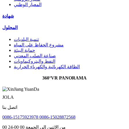
المعيار الوطني
شهادة
المحلول
تنمية البلديات
مشروع الحفاظ على المياه
حماية البيئة
صناعة الصلب المعدني
النفط والبتروكيماويات
الطاقة الكهربائية والكهرباء الحرارية
360°VR PANORAMA
JOLA
اتصل بنا
0086-15175923978 0086-15028872568
من الاثنين إلى الجمعة 00 00-24 00