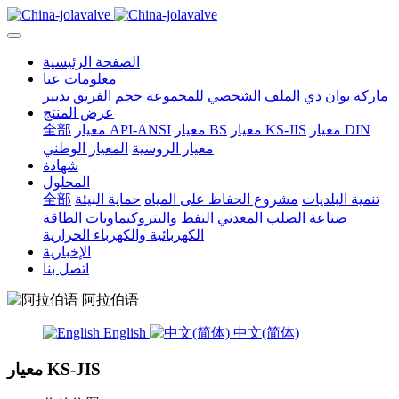
الصفحة الرئيسية
معلومات عنا
ماركة يوان دي
الملف الشخصي للمجموعة
حجم الفريق
تدبير
عرض المنتج
معيار DIN
معيار KS-JIS
معيار BS
معيار API-ANSI
全部
معيار الروسية
المعيار الوطني
شهادة
المحلول
تنمية البلديات
مشروع الحفاظ على المياه
حماية البيئة
全部
صناعة الصلب المعدني
النفط والبتروكيماويات
الطاقة
الكهربائية والكهرباء الحرارية
الإخبارية
اتصل بنا
阿拉伯语
English
中文(简体)
معيار KS-JIS