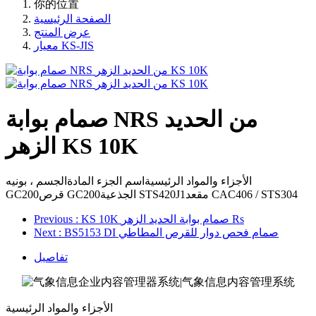
你的位置
الصفحة الرئيسية
عرض المنتج
معيار KS-JIS
صمام بوابة NRS من الحديد
الزهر KS 10K
الأجزاء والمواد الرئيسيةاسم الجزء المادةالجسم ، بونيه
GC200قرص GC200الجذعية STS420J1مقعد CAC406 / STS304
: KS 10K صمام بوابة الحديد الزهر Rs
Previous
: BS5153 DI صمام فحص دوار للقرص المطاطي
Next
تفاصيل
الأجزاء والمواد الرئيسية