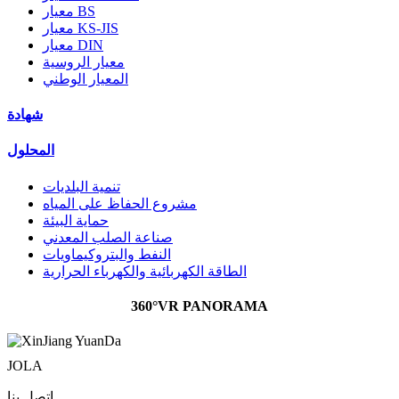
معيار BS
معيار KS-JIS
معيار DIN
معيار الروسية
المعيار الوطني
شهادة
المحلول
تنمية البلديات
مشروع الحفاظ على المياه
حماية البيئة
صناعة الصلب المعدني
النفط والبتروكيماويات
الطاقة الكهربائية والكهرباء الحرارية
360°VR PANORAMA
JOLA
اتصل بنا