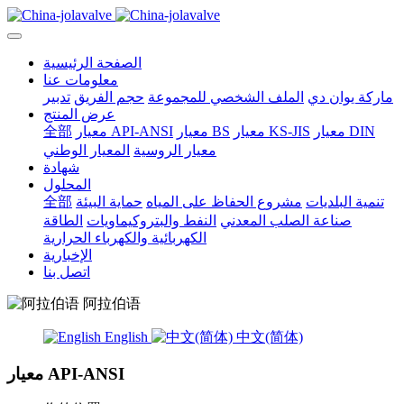
الصفحة الرئيسية
معلومات عنا
ماركة يوان دي
الملف الشخصي للمجموعة
حجم الفريق
تدبير
عرض المنتج
معيار DIN
معيار KS-JIS
معيار BS
معيار API-ANSI
全部
معيار الروسية
المعيار الوطني
شهادة
المحلول
تنمية البلديات
مشروع الحفاظ على المياه
حماية البيئة
全部
صناعة الصلب المعدني
النفط والبتروكيماويات
الطاقة
الكهربائية والكهرباء الحرارية
الإخبارية
اتصل بنا
阿拉伯语
English
中文(简体)
معيار API-ANSI