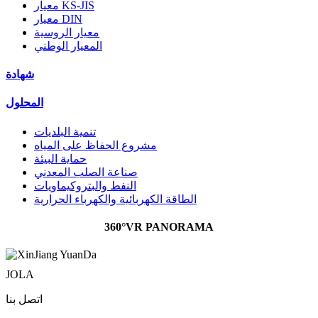
معيار KS-JIS
معيار DIN
معيار الروسية
المعيار الوطني
شهادة
المحلول
تنمية البلديات
مشروع الحفاظ على المياه
حماية البيئة
صناعة الصلب المعدني
النفط والبتروكيماويات
الطاقة الكهربائية والكهرباء الحرارية
360°VR PANORAMA
JOLA
اتصل بنا